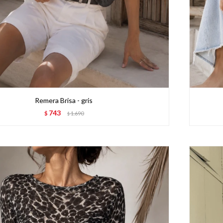
Remera Brisa - gris
743
$
1.690
$