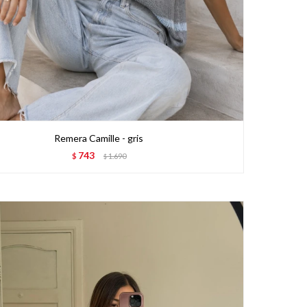
Remera Camille - gris
743
$
1.690
$