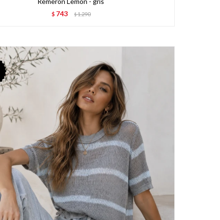
Remeron Lemon - gris
743
$
1.290
$