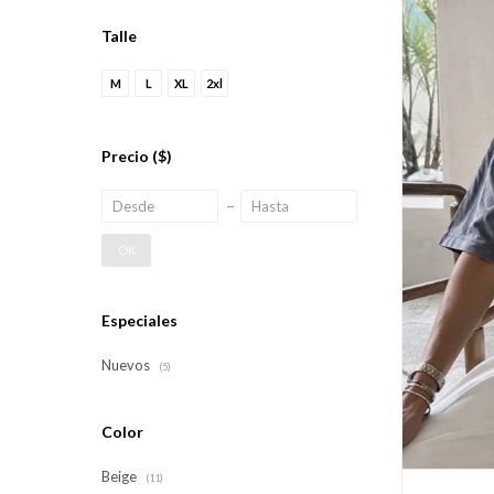
Talle
M
L
XL
2xl
Precio
($)
OK
Especiales
Nuevos
(5)
Color
Beige
(11)