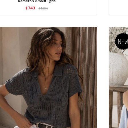
Remeron Amalfi - gris
743
$
1.290
$