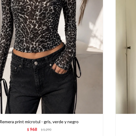
Remera print microtul - gris, verde y negro
968
$
1.290
$