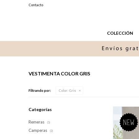
099327576
Contacto
Lunes a Sabados de 11 a 20 hs.
COLECCIÓN
VESTIMENTA COLOR GRIS
Filtrando por:
Color:
Gris
Categorías
Remeras
(5)
Camperas
(2)