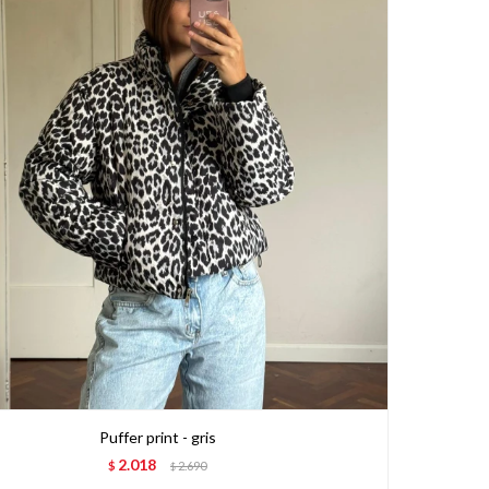
Puffer print - gris
2.018
$
2.690
$