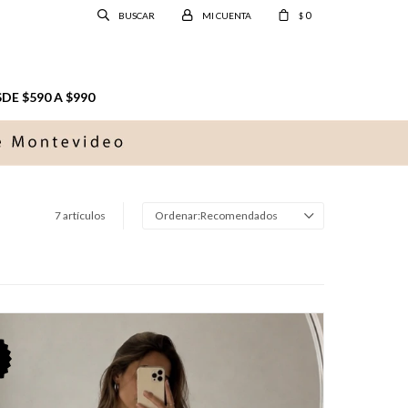
0
$
E $590 A $990
7 artículos
Recomendados