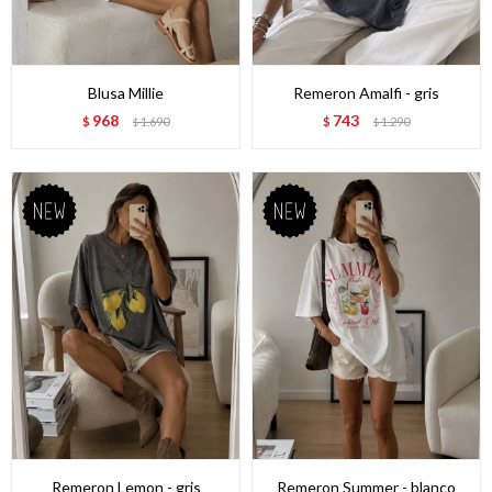
Blusa Millie
Remeron Amalfi - gris
968
743
$
1.690
$
1.290
$
$
Remeron Lemon - gris
Remeron Summer - blanco