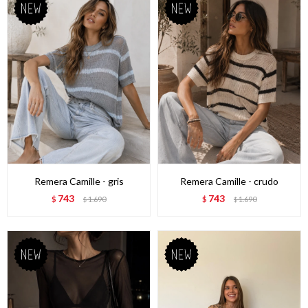
Remera Camille - gris
Remera Camille - crudo
743
743
$
1.690
$
1.690
$
$