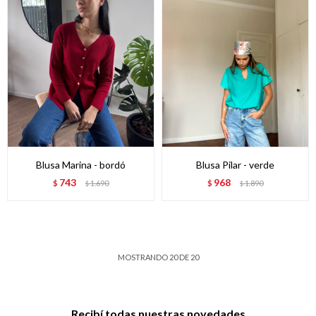
Blusa Marina - bordó
Blusa Pilar - verde
743
968
$
1.690
$
1.890
$
$
MOSTRANDO
20
DE
20
Recibí todas nuestras novedades