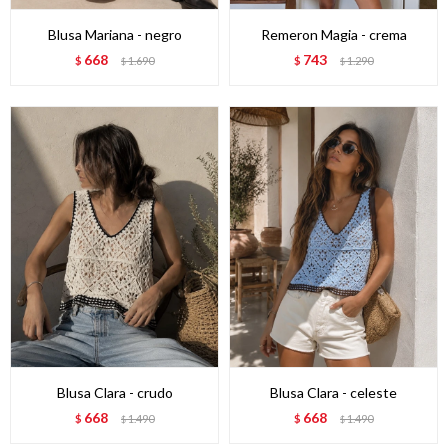
Blusa Mariana - negro
Remeron Magia - crema
668
743
$
1.690
$
1.290
$
$
Blusa Clara - crudo
Blusa Clara - celeste
668
668
$
1.490
$
1.490
$
$