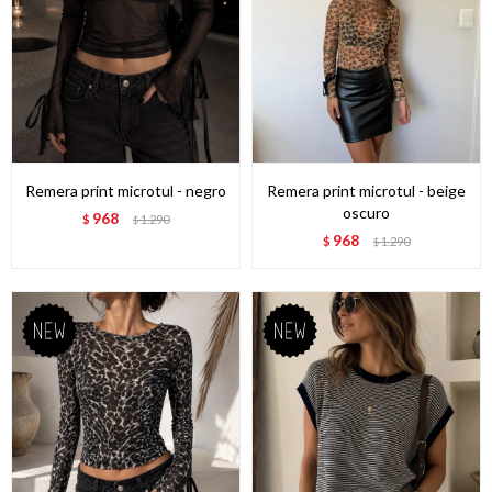
Remera print microtul - negro
Remera print microtul - beige
oscuro
968
$
1.290
$
968
$
1.290
$