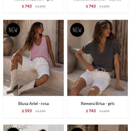
743
743
$
1.290
$
1.290
$
$
Blusa Ariel - rosa
Remera Brisa - gris
593
743
$
1.190
$
1.690
$
$