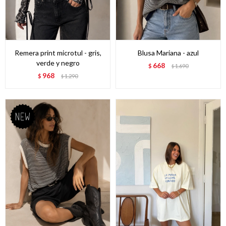
Remera print microtul - gris,
Blusa Mariana - azul
verde y negro
668
$
1.690
$
968
$
1.290
$