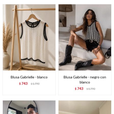
Blusa Gabrielle - blanco
Blusa Gabrielle - negro con
blanco
743
$
1.790
$
743
$
1.790
$