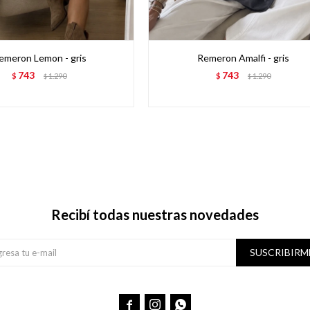
emeron Lemon - gris
Remeron Amalfi - gris
743
743
$
1.290
$
1.290
$
$
Recibí todas nuestras novedades
SUSCRIBIRM


