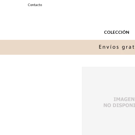
099327576
Contacto
Lunes a Sabados de 11 a 20 hs.
COLECCIÓN