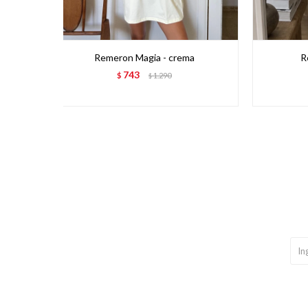
Remeron Magia - crema
R
743
$
1.290
$