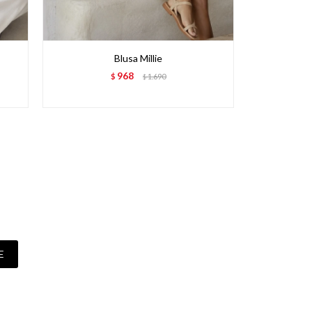
Blusa Millie
B
968
$
1.690
$
E