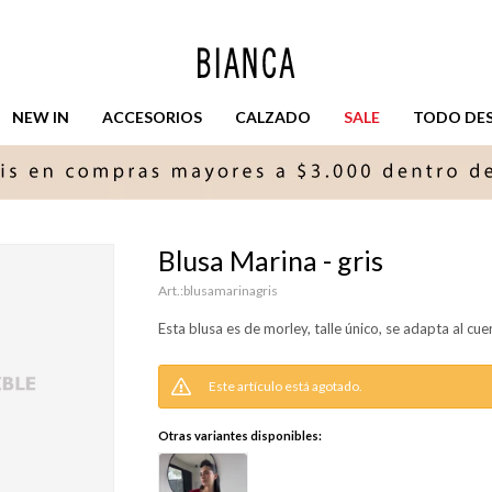
NEW IN
ACCESORIOS
CALZADO
SALE
TODO DESD
Blusa Marina - gris
blusamarinagris
Esta blusa es de morley, talle único, se adapta al cue
Este artículo está agotado.
Otras variantes disponibles: