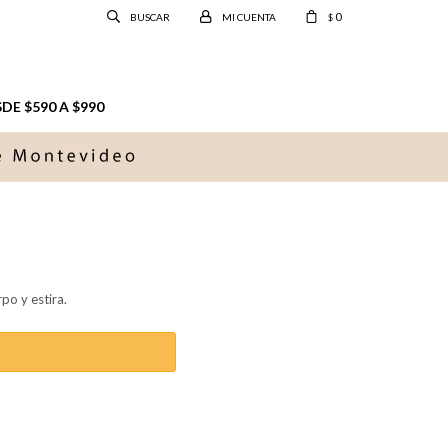
0
$
E $590 A $990
rpo y estira.