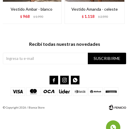
Vestido Ambar - blanco
Vestido Amanda - celeste
968
1.118
$
1.990
$
2.590
$
$
Recibí todas nuestras novedades
SUSCRIBIRME



© Copyright 2026 / Bianca Store