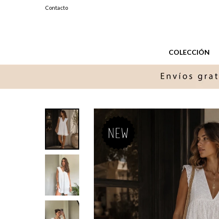
099327576
Contacto
Lunes a Sabados de 11 a 20 hs.
COLECCIÓN