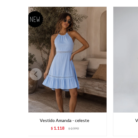
Vestido Amanda - celeste
V
1.118
$
2.590
$