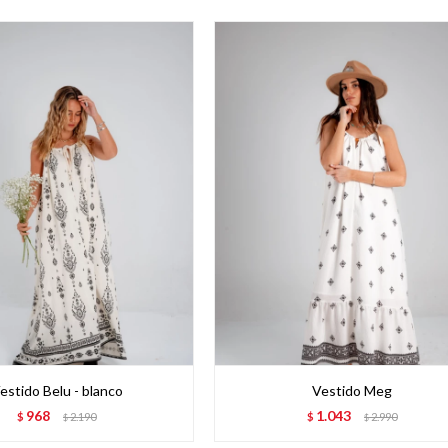
estido Belu - blanco
Vestido Meg
968
1.043
$
2.190
$
2.990
$
$