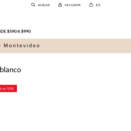
0
$
E $590 A $990
 blanco
51