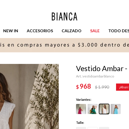
NEW IN
ACCESORIOS
CALZADO
SALE
TODO DESD
Vestido Ambar -
vestidoambarblanco
968
$
1.990
$
Variantes:
Talle: