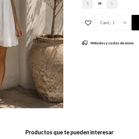
S
M
L
1
Métodos y costos de envío
Productos que te pueden interesar