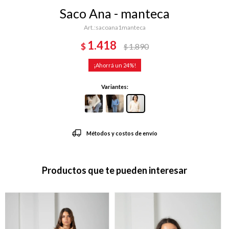
Saco Ana - manteca
sacoana1manteca
1.418
$
1.890
$
24
Variantes:
Métodos y costos de envío
Productos que te pueden interesar