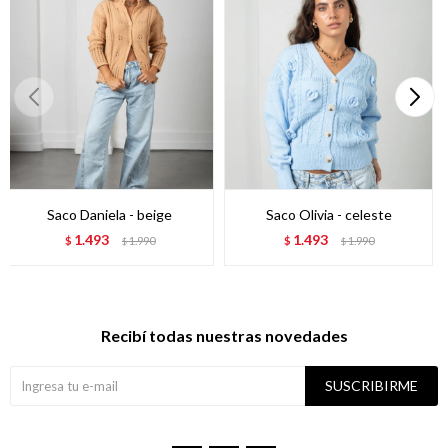
Saco Daniela - beige
Saco Olivia - celeste
1.493
1.493
$
1.990
$
1.990
$
$
Recibí todas nuestras novedades
SUSCRIBIRME