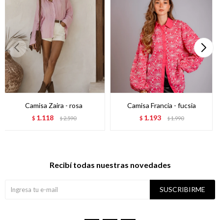
Camisa Zaira - rosa
Camisa Francia - fucsia
1.118
1.193
$
2.590
$
1.990
$
$
Recibí todas nuestras novedades
SUSCRIBIRME