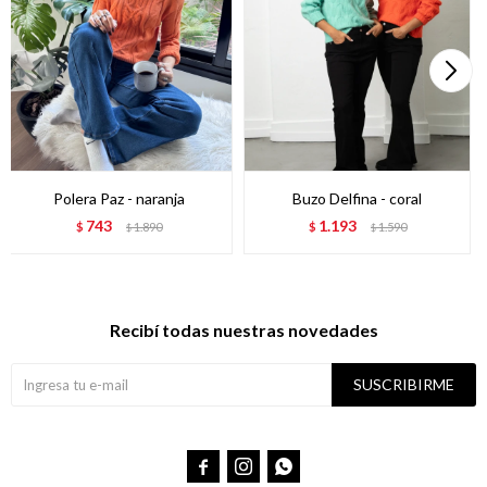
Polera Paz - naranja
Buzo Delfina - coral
743
1.193
$
1.890
$
1.590
$
$
Recibí todas nuestras novedades
SUSCRIBIRME


