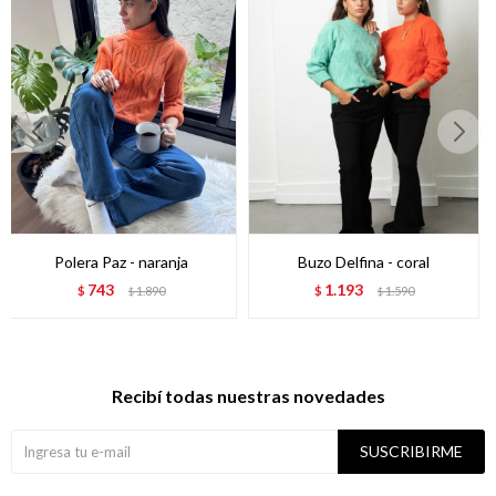
Polera Paz - naranja
Buzo Delfina - coral
743
1.193
$
1.890
$
1.590
$
$
Recibí todas nuestras novedades
SUSCRIBIRME