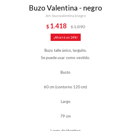
Buzo Valentina - negro
buzovalentina1negro
1.418
$
1.890
$
24
Buzo talle único, larguito.
Se puede usar como vestido.
Busto
60 cm (contorno 120 cm)
Largo
79 cm
Largo de Hombro