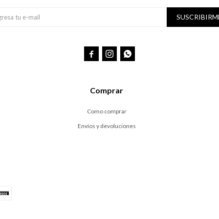
SUSCRIBIRM



Comprar
Como comprar
Envíos y devoluciones