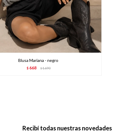
Blusa Mariana - negro
668
$
1.690
$
Recibí todas nuestras novedades