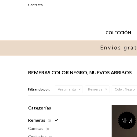
099327576
Contacto
Lunes a Sabados de 11 a 20 hs.
COLECCIÓN
REMERAS COLOR NEGRO, NUEVOS ARRIBOS
Filtrando por:
Vestimenta
Remeras
Color:
Negro
Categorías
Remeras
(3)
Camisas
(1)
Conjuntos