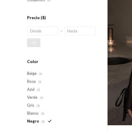
(2)
Precio
($)
OK
Color
Beige
(1)
Rosa
(1)
Azul
(1)
Verde
(1)
Gris
(5)
Blanco
(1)
Negro
(3)