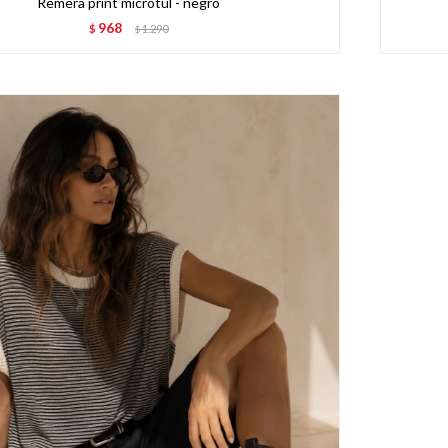
Remera print microtul - negro
968
$
1.290
$