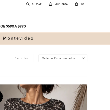
0
$
E $590 A $990
3 artículos
Recomendados