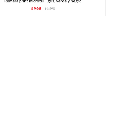
Remera print microtul - gris, verde y negro
968
$
1.290
$