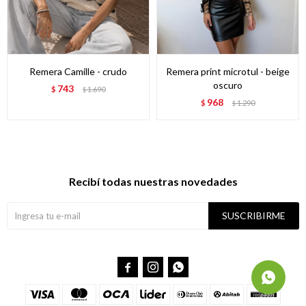
Remera Camille - crudo
Remera print microtul - beige
oscuro
743
$
1.690
$
968
$
1.290
$
Recibí todas nuestras novedades
SUSCRIBIRME


