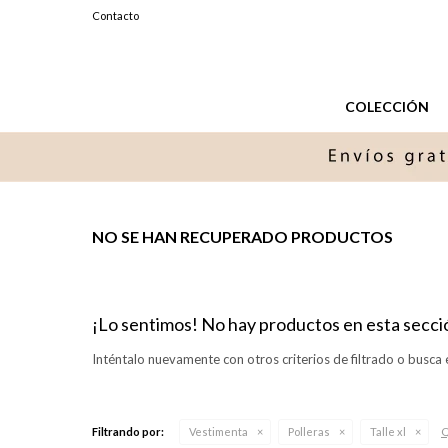
099327576
Contacto
Lunes a Sabados de 11 a 20 hs.
COLECCIÓN
NO SE HAN RECUPERADO PRODUCTOS
¡Lo sentimos! No hay productos en esta secci
Inténtalo nuevamente con otros criterios de filtrado o busca 
Q
Filtrando por:
Vestimenta
Polleras
Talle xl