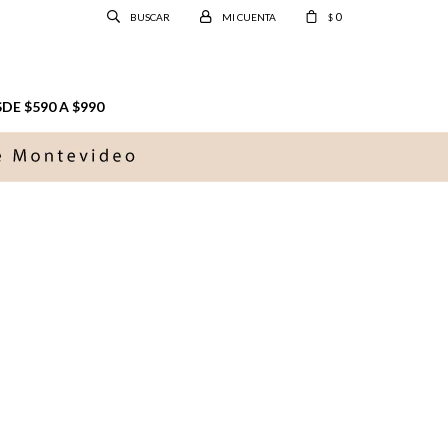
0
$
E $590 A $990