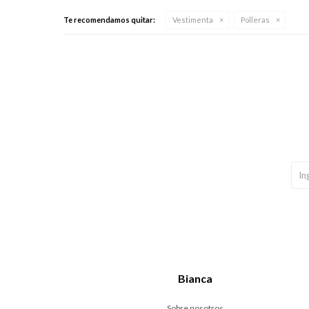
Te recomendamos quitar:
Vestimenta
Polleras
Bianca
Sobre nosotros