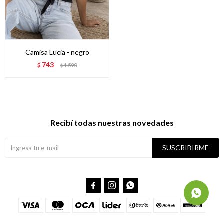
Camisa Lucia - negro
743
$
1.590
$
Recibí todas nuestras novedades
SUSCRIBIRME


