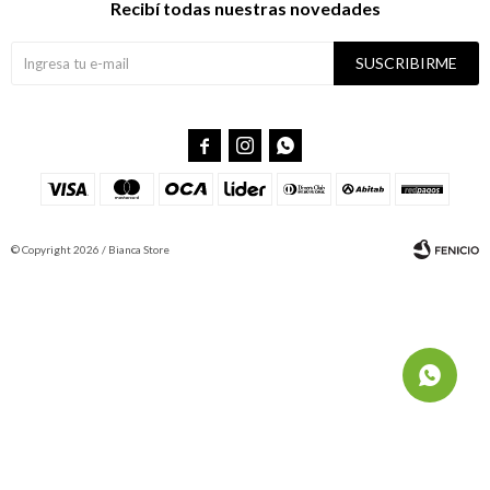
Recibí todas nuestras novedades
SUSCRIBIRME



© Copyright 2026 / Bianca Store
Fenicio