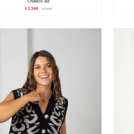
Chaleco Jaz
1.268
$
1.690
$