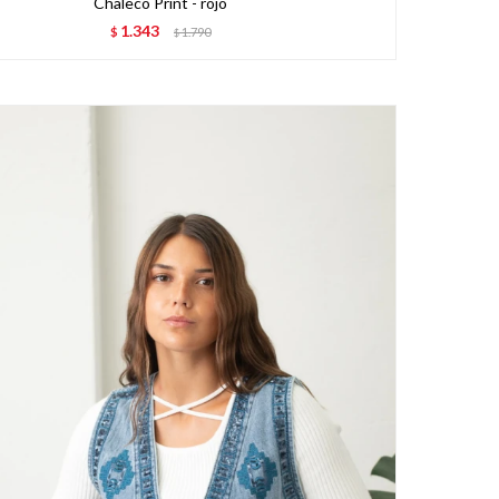
Chaleco Print - rojo
1.343
$
1.790
$