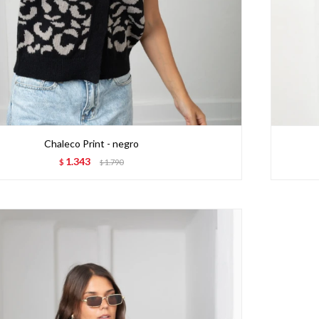
Chaleco Print - negro
1.343
$
1.790
$