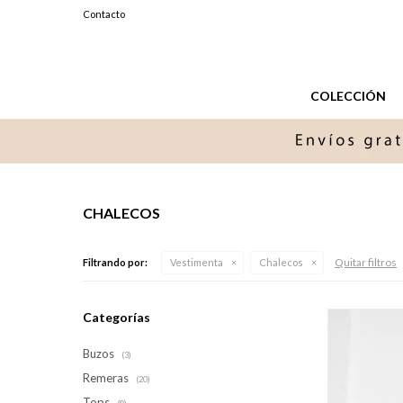
099327576
Contacto
Lunes a Sabados de 11 a 20 hs.
COLECCIÓN
CHALECOS
Quitar filtros
Filtrando por:
Vestimenta
Chalecos
Categorías
Buzos
(3)
Remeras
(20)
Tops