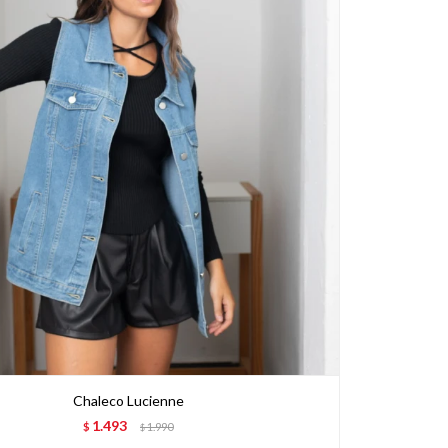
Chaleco Lucienne
1.493
$
1.990
$