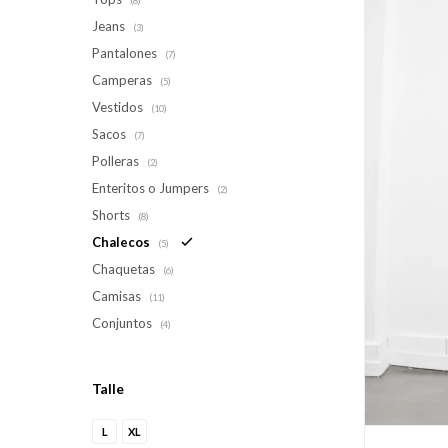
(8)
Jeans
(3)
Pantalones
(7)
Camperas
(5)
Vestidos
(10)
Sacos
(7)
Polleras
(2)
Enteritos o Jumpers
(2)
Shorts
(8)
Chalecos
(5)
Chaquetas
(6)
Camisas
(11)
Conjuntos
(4)
Talle
L
XL