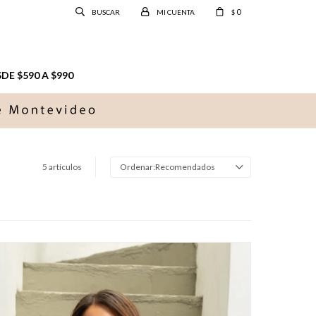
0
$
E $590 A $990
5 artículos
Recomendados