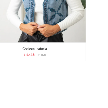
Chaleco Isabella
1.418
$
1.890
$