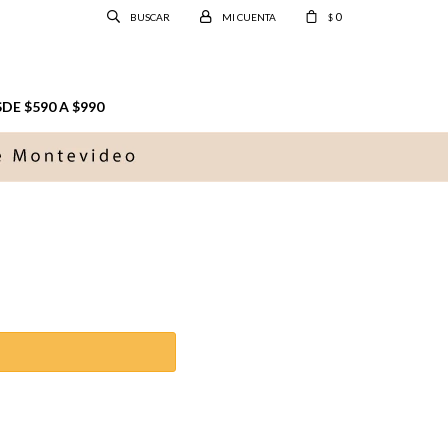
0
$
E $590 A $990