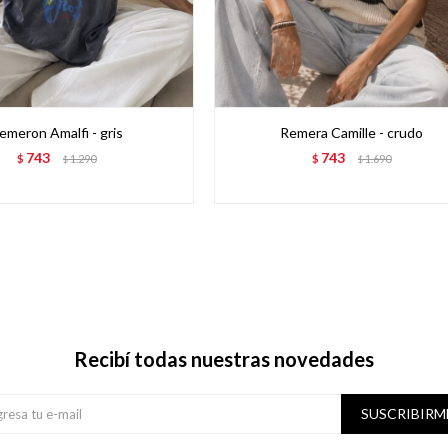
emeron Amalfi - gris
Remera Camille - crudo
743
743
$
1.290
$
1.690
$
$
Recibí todas nuestras novedades
SUSCRIBIRM