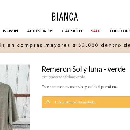
NEW IN
ACCESORIOS
CALZADO
SALE
TODO DESD
Remeron Sol y luna - verde
remeronsolylunaverde
Este remeron es oversize y calidad premium.
Este artículo está agotado.