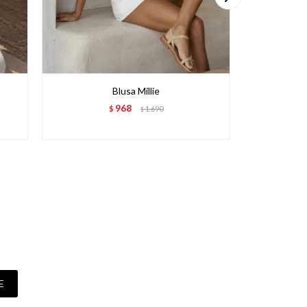
Blusa Millie
B
968
$
1.690
$
E