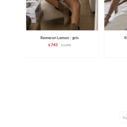
Remeron Lemon - gris
R
743
$
1.290
$