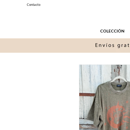
099327576
Contacto
Lunes a Sabados de 11 a 20 hs.
COLECCIÓN