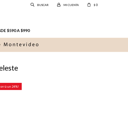
0
$
E $590 A $990
eleste
24