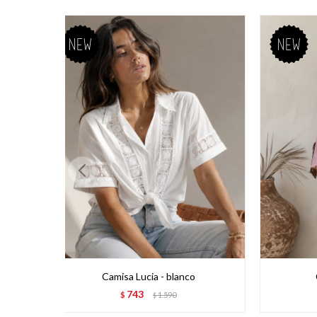
Camisa Lucia - blanco
743
$
1.590
$