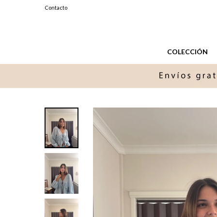
099327576
Contacto
Lunes a Sabados de 11 a 20 hs.
COLECCIÓN