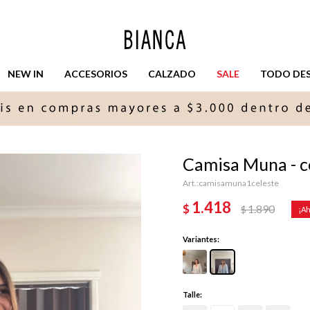
NEW IN
ACCESORIOS
CALZADO
SALE
TODO DESD
Camisa Muna - c
camisamuna1celeste
1.418
$
1.890
$
Variantes:
Talle: