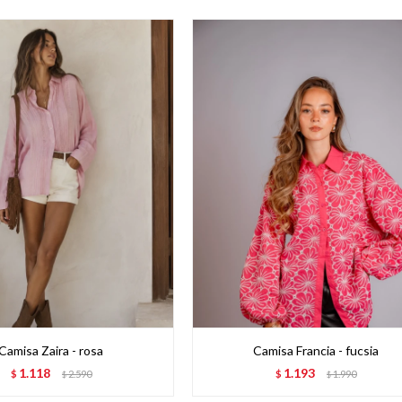
Camisa Zaira - rosa
Camisa Francia - fucsia
1.118
1.193
$
2.590
$
1.990
$
$