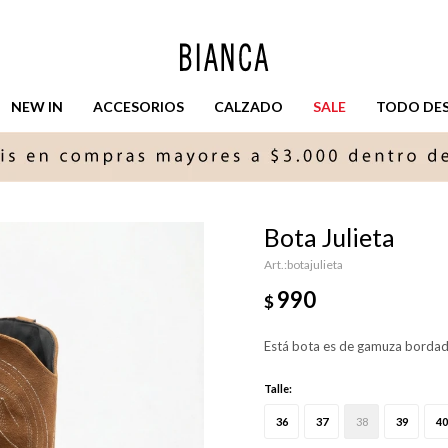
NEW IN
ACCESORIOS
CALZADO
SALE
TODO DESD
Bota Julieta
botajulieta
990
$
Está bota es de gamuza bordad
Talle:
36
37
38
39
40