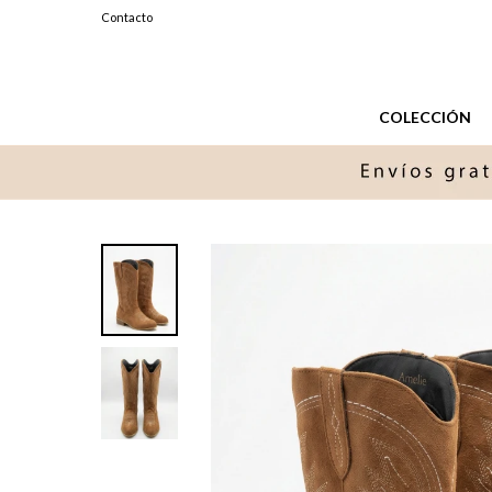
099327576
Contacto
Lunes a Sabados de 11 a 20 hs.
COLECCIÓN