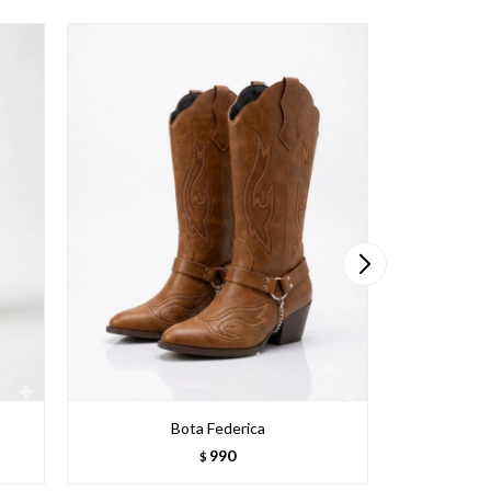
Bota Federica
Pant
990
$