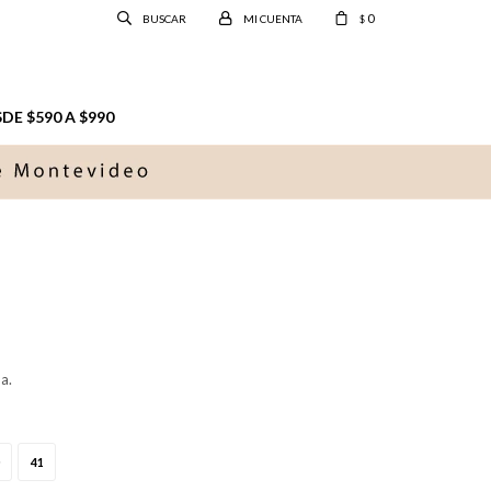
0
$
E $590 A $990
a.
41