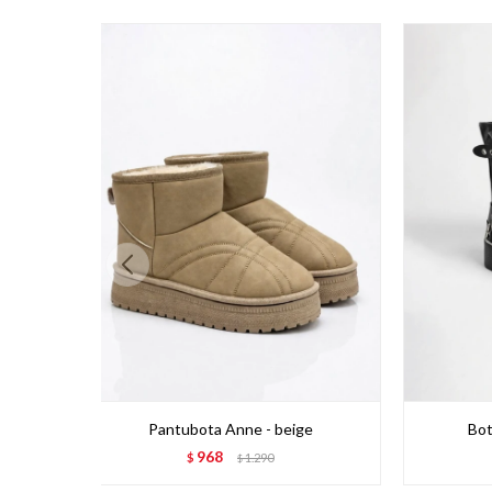
Pantubota Anne - beige
Bot
968
$
1.290
$