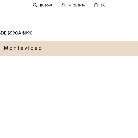
0
$
E $590 A $990